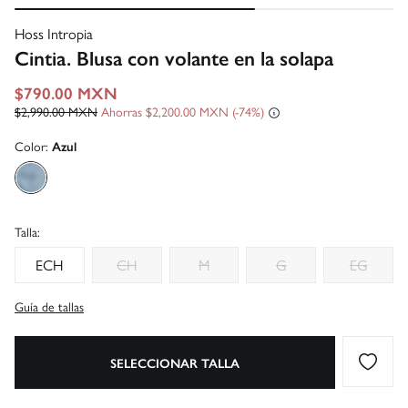
Hoss Intropia
Cintia. Blusa con volante en la solapa
$790.00 MXN
$2,990.00 MXN
Ahorras
$2,200.00 MXN
74
Color:
Azul
Talla:
ECH
CH
M
G
EG
Guía de tallas
SELECCIONAR TALLA