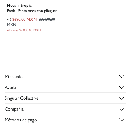
Hoss Intropia
Paola. Pantalones con pliegues
$690.00 MXN
$3,490.00
MXN
Ahorras
$2,800.00 MXN
Mi cuenta
Iniciar sesión
Ayuda
Registrarme
Atención al cliente
Singular Collective
Direcciones de envío
Preguntas frecuentes
Descúbrelo
Historial de pedidos
Compañia
Envío
Hazte socia→
¿Quiénes somos?
Cambios, devoluciones y desistimiento
Métodos de pago
Trabaja con nosotros
Condiciones de la tarjeta regalo