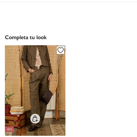
Dispones de
30 días
para realizar tu devolución a través de
Estándar
cualquiera de los siguientes métodos:
Gratis
CDMX y Área Metropolitana: 1-2 días.
Devolución en tienda física
Gratis
Gratis
Otros estados de la República Mexicana: 2-5 días
Completa tu look
*Días laborables (L-V).
Entrega en punto Estafeta
Gratis
Envío a almacén
Gastos a cargo del cliente
-80%