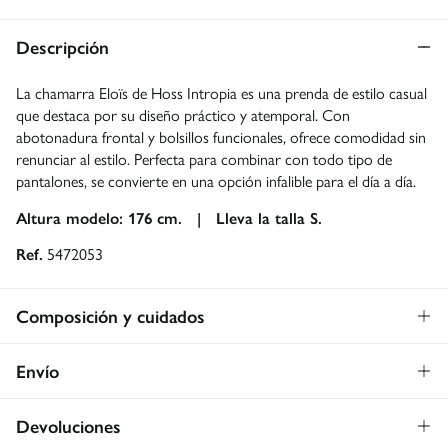
Descripción
La chamarra Eloïs de Hoss Intropia es una prenda de estilo casual
que destaca por su diseño práctico y atemporal. Con
abotonadura frontal y bolsillos funcionales, ofrece comodidad sin
renunciar al estilo. Perfecta para combinar con todo tipo de
pantalones, se convierte en una opción infalible para el día a día.
Altura modelo: 176 cm. |
Lleva la talla S.
Ref.
5472053
Composición y cuidados
Composición
Envío
62%
algodón
,
35%
poliéster
,
3%
elastano
Envío a tienda: 2-5 días.
Gratis
Devoluciones
* Toda la República Mexicana.