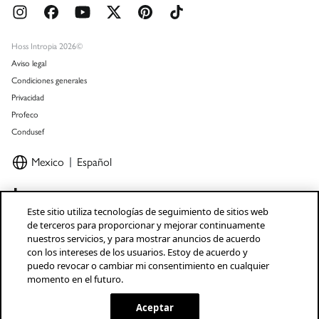
Tiendas
Tarjeta regalo online
Promociones vigentes
Hoss Intropia 2026©
Aviso legal
Condiciones generales
Privacidad
Profeco
Condusef
Mexico
Español
Este sitio utiliza tecnologías de seguimiento de sitios web
de terceros para proporcionar y mejorar continuamente
nuestros servicios, y para mostrar anuncios de acuerdo
Marcas Tendam
Mostrar
con los intereses de los usuarios. Estoy de acuerdo y
puedo revocar o cambiar mi consentimiento en cualquier
momento en el futuro.
Aceptar