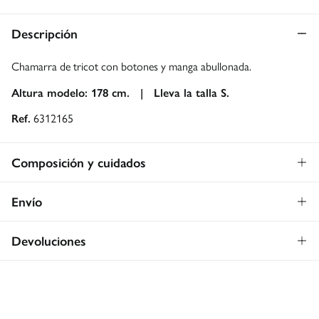
Descripción
Chamarra de tricot con botones y manga abullonada.
Altura modelo: 178 cm. |
Lleva la talla S.
Ref.
6312165
Composición y cuidados
Composición
Envío
43%
lana
,
31%
mohair
,
26%
acrílico
Envío a tienda: 2-5 días.
Gratis
Devoluciones
* Toda la República Mexicana.
Dispones de
30 días
para realizar tu devolución a través de
Estándar
cualquiera de los siguientes métodos:
Gratis
CDMX y Área Metropolitana: 1-2 días.