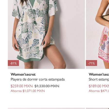
-81%
-71%
Women'secret
Women'sec
Playera de dormir corta estampada
Short estamp
$259.00 MXN
$1,330.00 MXN
$189.00 MX
Ahorras
$1,071.00 MXN
Ahorras
$471