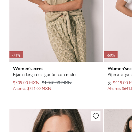
-71%
-60%
Women'secret
Women'sec
Pijama larga de algodón con nudo
Pijama larga
$309.00 MXN
$1,060.00 MXN
$419.00
Ahorras
$751.00 MXN
Ahorras
$641