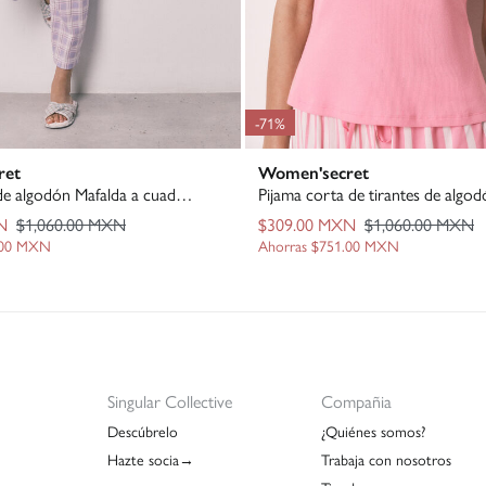
-71%
ret
Women'secret
Pijama larga de algodón Mafalda a cuadros
N
$1,060.00 MXN
$309.00 MXN
$1,060.00 MXN
.00 MXN
Ahorras
$751.00 MXN
Singular Collective
Compañia
Descúbrelo
¿Quiénes somos?
Hazte socia→
Trabaja con nosotros