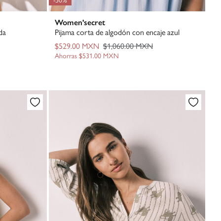
Women'secret
da
Pijama corta de algodón con encaje azul
$529.00 MXN
$1,060.00 MXN
Ahorras
$531.00 MXN