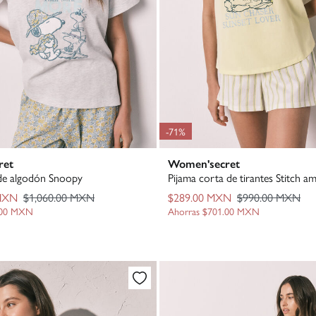
-71%
ret
Women'secret
 de algodón Snoopy
Pijama corta de tirantes Stitch ama
 MXN
$1,060.00 MXN
$289.00 MXN
$990.00 MXN
.00 MXN
Ahorras
$701.00 MXN