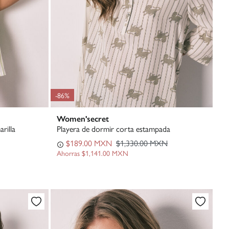
-86%
Women'secret
rilla
Playera de dormir corta estampada
$189.00 MXN
$1,330.00 MXN
Ahorras
$1,141.00 MXN