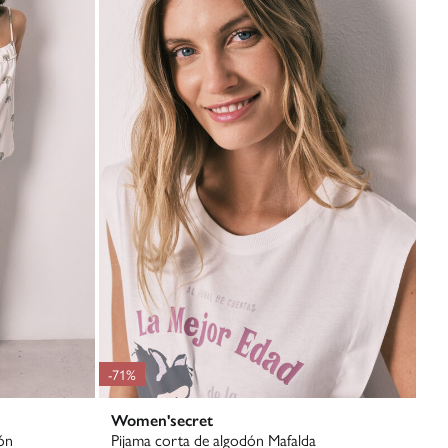
-71%
Women'secret
dón
Pijama corta de algodón Mafalda