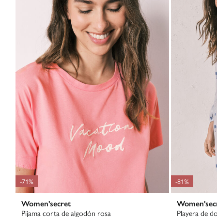
-71%
-81%
Women'secret
Women'sec
Pijama corta de algodón rosa