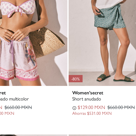
-80%
ret
Women'secret
ado multicolor
Short anudado
N
$660.00 MXN
$129.00 MXN
$660.00 MXN
.00 MXN
Ahorras
$531.00 MXN