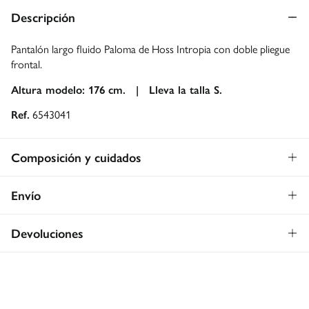
Descripción
Pantalón largo fluido Paloma de Hoss Intropia con doble pliegue
frontal.
Altura modelo: 176 cm. |
Lleva la talla S.
Ref.
6543041
Composición y cuidados
Composición
Envío
100%
lyocell
Envío a tienda: 2-5 días.
Gratis
Devoluciones
* Toda la República Mexicana.
Dispones de
30 días
para realizar tu devolución a través de
Estándar
cualquiera de los siguientes métodos:
Gratis
CDMX y Área Metropolitana: 1-2 días.