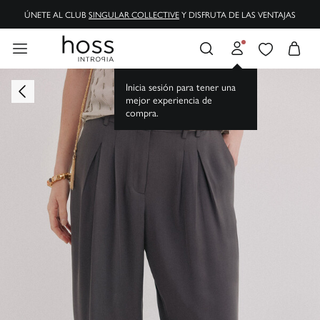
ÚNETE AL CLUB
SINGULAR COLLECTIVE
Y DISFRUTA DE LAS VENTAJAS
Inicia sesión para tener una
mejor experiencia de
compra.