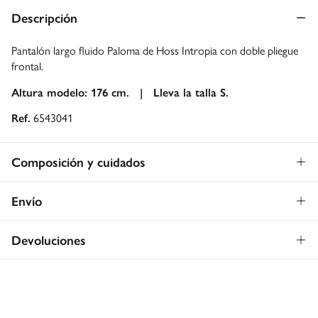
Descripción
Pantalón largo fluido Paloma de Hoss Intropia con doble pliegue
frontal.
Altura modelo: 176 cm. |
Lleva la talla S.
Ref.
6543041
Composición y cuidados
Composición
Envío
100%
lyocell
Envío a tienda: 2-5 días.
Gratis
Devoluciones
* Toda la República Mexicana.
Dispones de
30 días
para realizar tu devolución a través de
Estándar
cualquiera de los siguientes métodos:
Gratis
CDMX y Área Metropolitana: 1-2 días.