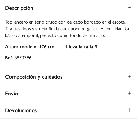
Descripción
Top lencero en tono crudo con delicado bordado en el escote.
Tirantes finos y silueta fluída que aportan ligereza y feminidad. Un
básico atemporal, perfecto como fondo de armario.
Altura modelo: 176 cm. |
Lleva la talla S.
Ref.
5873396
Composición y cuidados
Composición
Envío
67%
viscosa
,
27%
poliéster
,
6%
algodón
Envío a tienda: 2-5 días.
Gratis
Devoluciones
* Toda la República Mexicana.
Dispones de
30 días
para realizar tu devolución a través de
Estándar
cualquiera de los siguientes métodos: