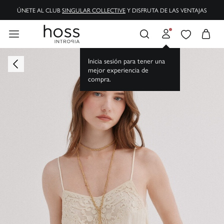
ÚNETE AL CLUB
SINGULAR COLLECTIVE
Y DISFRUTA DE LAS VENTAJAS
ENVÍOS GRATIS A TIENDA Y DOMICILIO
Inicia sesión para tener una
mejor experiencia de
compra.