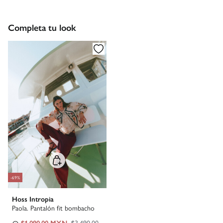
Gratis
CDMX y Área Metropolitana: 1-2 días.
Devolución en tienda física
Gratis
Gratis
Otros estados de la República Mexicana: 2-5 días
Completa tu look
*Días laborables (L-V).
Entrega en punto Estafeta
Gratis
Envío a almacén
Gastos a cargo del cliente
-69%
Hoss Intropia
Paola. Pantalón fit bombacho
$1,090.00 MXN
$3,490.00