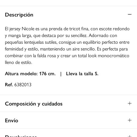
Descripción
El jersey Nicole es una prenda de tricot fina, con escote redondo
y manga larga, que destaca por su sencillez. Adornado con
pequeñas lentejuelas sutiles, consigue un equilibrio perfecto entre
feminidad y estilo, manteniendo un aire sencillo. Es perfecta para
combinar con la falda rosa y crear un total look monocromático
lleno de estilo.
Altura modelo: 176 cm. |
Lleva la talla S.
Ref.
6382013
Composición y cuidados
Composición
Envío
89%
viscosa
,
11%
poliéster
Envío a tienda: 2-5 días.
Gratis
Devoluciones