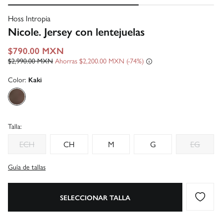
Hoss Intropia
Nicole. Jersey con lentejuelas
$790.00 MXN
$2,990.00 MXN
Ahorras
$2,200.00 MXN
74
Color:
Kaki
Talla:
ECH
CH
M
G
EG
Guía de tallas
SELECCIONAR TALLA