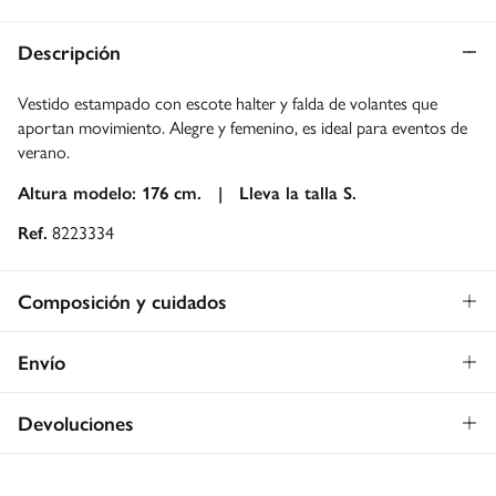
Descripción
Vestido estampado con escote halter y falda de volantes que
aportan movimiento. Alegre y femenino, es ideal para eventos de
verano.
Altura modelo: 176 cm. |
Lleva la talla S.
Ref.
8223334
Composición y cuidados
Composición
Envío
100%
viscosa
Envío a tienda: 2-5 días.
Gratis
Devoluciones
* Toda la República Mexicana.
Dispones de
30 días
para realizar tu devolución a través de
Estándar