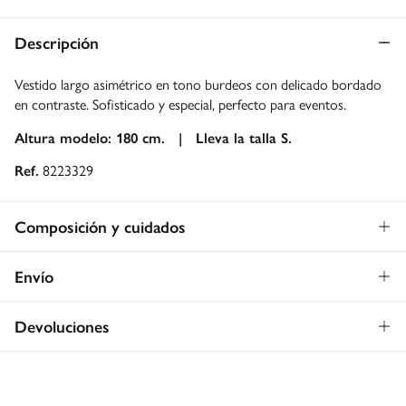
Descripción
Vestido largo asimétrico en tono burdeos con delicado bordado
en contraste. Sofisticado y especial, perfecto para eventos.
Altura modelo: 180 cm. |
Lleva la talla S.
Ref.
8223329
Composición y cuidados
Composición
Envío
100%
viscosa
Envío a tienda: 2-5 días.
Gratis
Devoluciones
* Toda la República Mexicana.
Dispones de
30 días
para realizar tu devolución a través de
Estándar
cualquiera de los siguientes métodos: