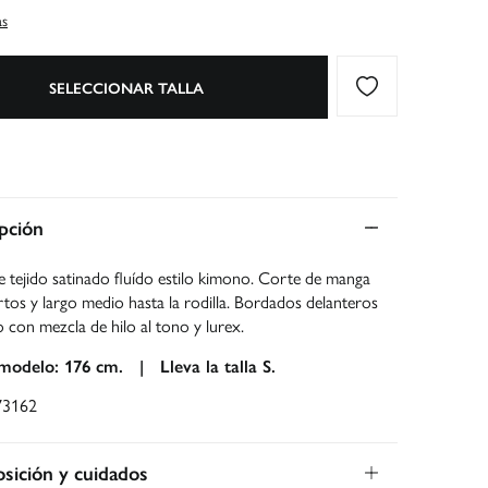
as
SELECCIONAR TALLA
pción
e tejido satinado fluído estilo kimono. Corte de manga
rtos y largo medio hasta la rodilla. Bordados delanteros
o con mezcla de hilo al tono y lurex.
 modelo: 176 cm. |
Lleva la talla S.
73162
ición y cuidados