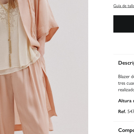
Guía de tall
Descri
Blazer d
tres cua
realizad
Altura
Ref.
54
Compos