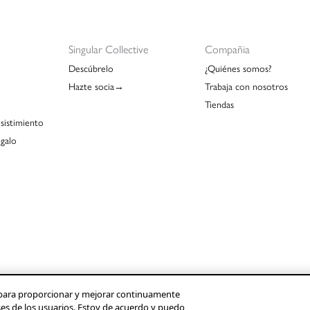
Singular Collective
Compañia
Descúbrelo
¿Quiénes somos?
Hazte socia→
Trabaja con nosotros
Tiendas
sistimiento
egalo
os para proporcionar y mejorar continuamente
ses de los usuarios. Estoy de acuerdo y puedo