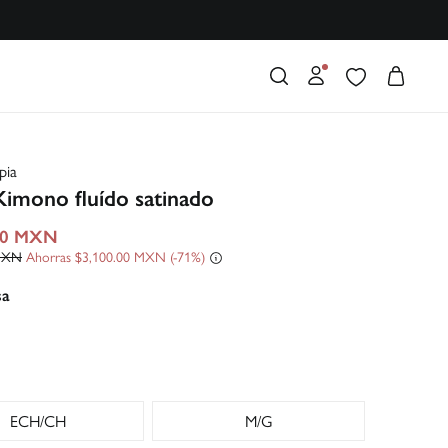
pia
Kimono fluído satinado
00 MXN
 MXN
Ahorras
$3,100.00 MXN
71
sa
ECH/CH
M/G