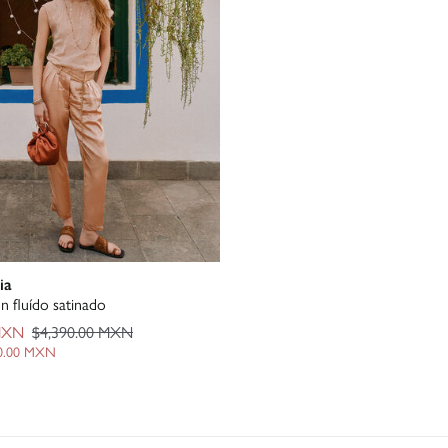
ia
ón fluído satinado
MXN
$4,390.00 MXN
0.00 MXN