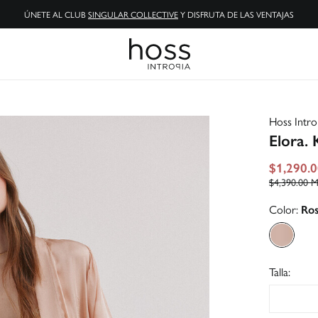
ENVÍOS GRATIS A TIENDA Y DOMICILIO
Hoss Intro
Elora. 
$1,290.
$4,390.00
Color:
Ro
Talla: