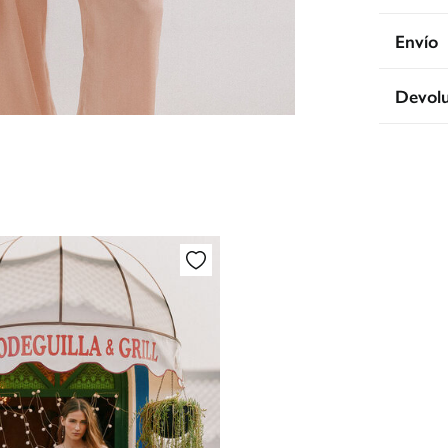
Compos
Envío
100%
vi
Env
Devolu
* To
Dispone
Es
cualquie
CDM
De
Otr
*Días lab
En
En