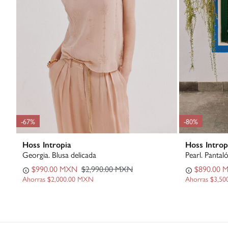
-67%
-80%
Hoss Intropia
Hoss Introp
Georgia. Blusa delicada
Pearl. Pantal
$990.00 MXN
$2,990.00 MXN
$890.00 
Ahorras
$2,000.00 MXN
Ahorras
$3,50